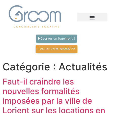
Notre offre de Gestion
Vos Questions
Nos logements
Contactez nous
Réserver un logement !
Evaluer votre rentabilité
Catégorie :
Actualités
Faut-il craindre les
nouvelles formalités
imposées par la ville de
Lorient sur les locations en