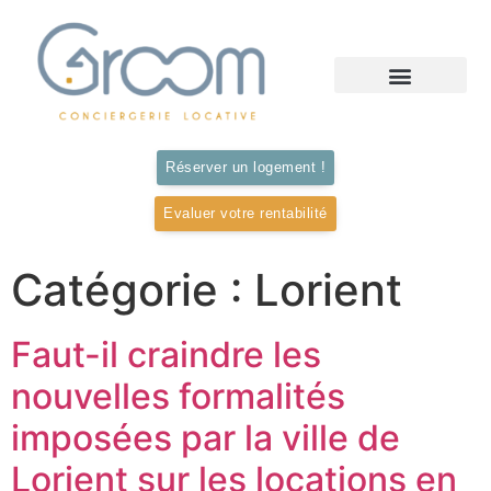
Notre offre de Gestion
Vos Questions
Nos logements
Contactez nous
Réserver un logement !
Evaluer votre rentabilité
Catégorie :
Lorient
Faut-il craindre les
nouvelles formalités
imposées par la ville de
Lorient sur les locations en